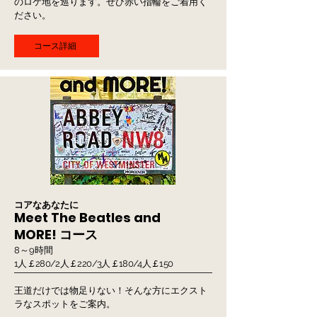
のロケ地を巡ります。ぜひ赤い指輪をご着用く
ださい。
コース詳細
コアなあなたに
​Meet The Beatles and
MORE! コース
8～9時間
1人￡280/2人￡220/3人￡180/4人￡150
王道だけでは物足りない！そんな方にエクスト
ラなスポットをご案内。