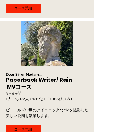
コース詳細
Dear Sir or Madam...
Paperback Writer/ Rain
MVコース
3～4時間
1人￡150/2人￡120/3人￡100/4人￡80
ビートルズ中期のアイコニックなMVを撮影した
美しい公園を散策します。
コース詳細