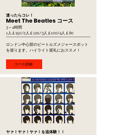
迷ったらコレ！
​Meet The Beatles コース
3～4時間
1人￡150/2人￡120/3人￡100/4人￡80
ロンドン中心部のビートルズメジャースポット
を巡ります。​ハイライト巡礼におススメ！​
コース詳細
ヤァ！ヤァ！ヤァ！を追体験！！