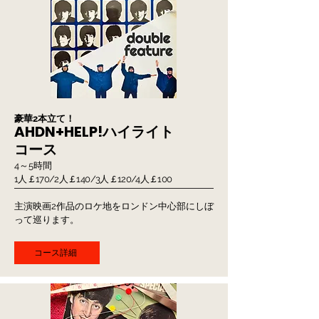
豪華2本立て！
AHDN+HELP!ハイライト
コース
4～5時間
1人￡170/2人￡140/3人￡120/4人￡100
主演映画2作品のロケ地をロンドン中心部にしぼ
って巡ります。
コース詳細