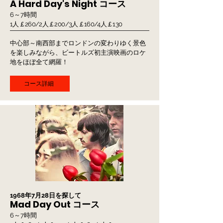
A Hard Day's Night コース
6～7時間
1人￡260/2人￡200/3人￡160/4人￡130
中心部～南西部までロンドンの変わりゆく景色
を楽しみながら、ビートルズ初主演映画のロケ
地をほぼ全て網羅！​
コース詳細
1968年7月28日を探して
Mad Day Out コース
6～7時間