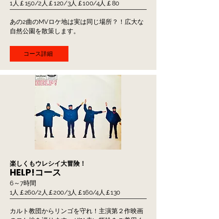
1人￡150/2人￡120/3人￡100/4人￡80
あの2曲のMVロケ地は実は同じ場所？！広大な
自然公園を散策します。
コース詳細
楽しくもウレシイ大冒険！
HELP!コース
6～7時間
1人￡260/2人￡200/3人￡160/4人￡130
カルト教団からリンゴを守れ！主演第２作映画