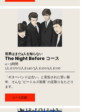
​世界はまだ4人を知らない
The Night Before コース
4～5時間
1人￡170/2人￡140/3人￡120/4人￡100
​「ギターバンドは古い」と宣告された苦い新
年、そんな “ビートルズ前夜” の足取りをたどり
ます。
コース詳細