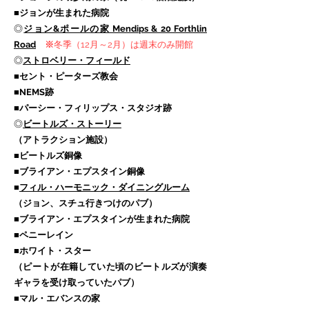
■ジョンが生まれた病院
◎
ジョン&ポールの家 Mendips & 20 Forthlin
Road
※
冬季（12月～2月）は週末のみ開館
◎
ストロベリー・フィールド
■セント・ピーターズ教会
■NEMS跡
■パーシー・フィリップス・スタジオ跡
◎
ビートルズ・ストーリー
（アトラクション施設）
■ビートルズ銅像
■ブライアン・エプスタイン銅像
■
フィル・ハーモニック・ダイニングルーム
（ジョン、スチュ行きつけのパブ）
■ブライアン・エプスタインが生まれた病院
■ペニーレイン
■ホワイト・スター
（ピートが在籍していた頃のビートルズが演奏
ギャラを受け取っていたパブ）
■マル・エバンスの家