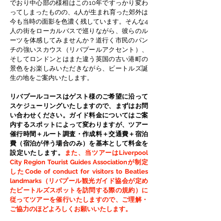
でおり中心部の様相はこの10年ですっかり変わ
ってしまったものの、4人が生まれ育った郊外は
今も当時の面影を色濃く残しています。そんな4
人の街をローカルバスで巡りながら、彼らのル
ーツを体感してみませんか？道行く市民のパン
チの強いスカウス（リバプールアクセント）、
そしてロンドンとはまた違う英国の古い港町の
景色をお楽しみいただきながら、ビートルズ誕
生の地をご案内いたします。
リバプールコースはゲスト様のご希望に沿って
スケジューリングいたしますので、まずはお問
い合わせください。ガイド料金についてはご案
内するスポットによって変わりますが、ツアー
催行時間＋ルート調査・作成料＋交通費＋宿泊
費（宿泊が伴う場合のみ）を基本として料金を
設定いたします。
また、当ツアーはLiverpool
City Region Tourist Guides Associationが制定
したCode of conduct for visitors to Beatles
landmarks（リバプール観光ガイド協会が定め
たビートルズスポットを訪問する際の規約）に
従ってツアーを催行いたしますので、ご理解・
ご協力のほどよろしくお願いいたします。