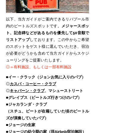
以下、当方ガイドがご案内できるリバプール市
内のビートルズスポットです。
メジャースポッ
ト、記念碑などがあるものを優先して50音順で
リストアップ
しております。この中からご希望
のスポットをゲスト様に選んでいただき、宿泊
が必要がどうかも含めて当方ガイドからスケジ
ューリングをご提案いたします。
◎＝有料施設、もしくは一部有料施設
■
イー・クラック（ジョンお気に入りのパブ）
◎
カスバ・コーヒー・クラブ
◎
キャバーン・クラブ
、マシューストリート
■グレイプス（ビートルズ行きつけのパブ）
■ジャカランダ・クラブ
（スチュ、ピートが在籍していた頃のビートル
ズが演奏していたパブ）
■ジョージの生家
■ジョージの幼少期の家（現Airbnb宿泊施設）