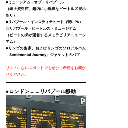
■
ミュージアム・オブ・リバプール
（郷土資料館、館内に小規模なビートルズ展示
あり）
■リバプール・インスティテュート（現LIPA）
◎
リバプール・ビートルズ・ミュージアム
（ピートの弟が運営するメモラビリアミュージ
アム）
■リンゴの生家、およびリンゴのソロアルバム
「Sentimental Journey」ジャケットのパブ
リストにないスポットでもぜひご希望をお聞か
せください。
​●
ロンドン←→リバプール移動