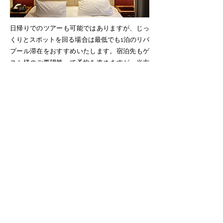
日帰りでのツアーも可能ではありますが、じっ
くりとスポットを回る場合は最低でも1泊のリバ
プール滞在をおすすめいたします。宿泊先もゲ
スト様のご要望第一で予約を進めますが、当方
ガイドにある程度お任せいただける場合は中心
部のホテルからピックアップいたします。ま
た、ガイドの宿泊はゲスト様と同ホテルでなく
ても構いません。ゲスト様と同
ホテルにガイド
が宿泊する場合は別室とさせていただきますの
でご了承ください。
＜リバプール郊外の注目ホテル＞
■
ジョージ・ハリスンが幼少期に住んだ家
幼少～ビートルズとしてデビューするまでジョ
ージが住んだリバプール南部・スピークに位置
するこの家は、2022年からAirbnb（民泊サイ
ト）にて宿泊施設として一般解放されていま