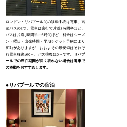
ロンドン・リバプール間の移動手段は電車、高
速バスの2つ。電車は直行で片道2時間半ほど、
バスは片道5時間半～6時間ほど、料金はシーズ
ン・曜日・出発時間・早期チケット予約により
変動がありますが、おおよその最安値はそれぞ
れ電車往復£50～、バス往復£20～です。
リバプ
ールでの滞在期間が長く取れない場合は電車で
の移動をおすすめします。
​●
リバプールでの宿泊