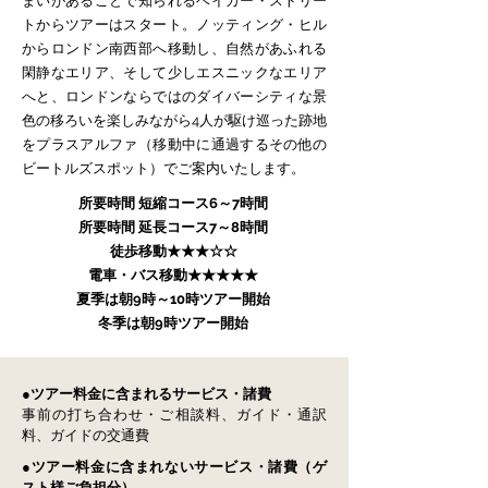
まいがあることで知られるベイカー・ストリー
トからツアーはスタート。ノッティング・ヒル
からロンドン南西部へ移動し、自然があふれる
閑静なエリア、そして少しエスニックなエリア
へと、ロンドンならではのダイバーシティな景
色の移ろいを楽しみながら4人が駆け巡った跡地
をプラスアルファ（移動中に通過するその他の
ビートルズスポット）でご案内いたします。
所要時間 短縮コース6～7時間
​所要時間 延長コース7～8時間
徒歩移動★★★☆☆
電車・バス移動★★★★★
夏季は朝9時～10時ツアー開始
冬季は朝9時ツアー開始
●
ツアー料金
に含まれるサービス・諸費
事前の打ち合わせ・ご相談料、ガイド・通訳
料、ガイドの交通費
●ツアー料金に含まれないサービス・
諸費
（ゲ
スト様ご負担分）