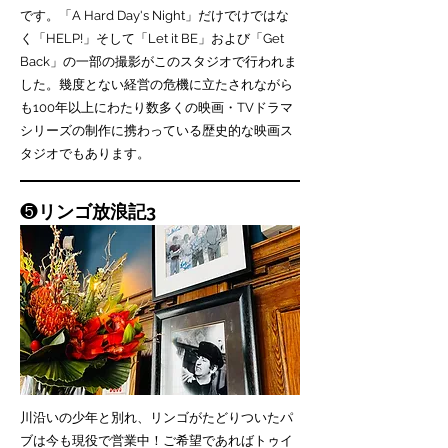
です。「
A Hard Day's Night」だけでけではな
く「HELP!」そして「Let it BE」および「Get
Back」の一部の撮影がこのスタジオで行われま
した。幾度とない経営の危機に立たされながら
も100年以上にわたり数多くの映画・TVドラマ
シリーズの制作に携わっている歴史的な映画ス
タジオでもあります。
❺
リンゴ放浪記3
川沿いの少年と別れ、リンゴがたどりついたパ
ブは今も現役で営業中！ご希望であればトゥイ