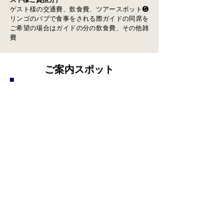
ゲスト様の交通費、飲食費、ツアースポット❺
リンゴのパブで食事をされる際ガイドの同席を
ご希望の場合はガイドの分の飲食費、その他雑
費
​ご案内スポット
■
メリルボーン駅（オープニングシーン）
​■ノッティング・ヒル
（リンゴソロ1/警察署）
​■
キュー・ガーデン付近
（リンゴソロ2河原散歩）
​■
トゥイッケナム・フィルムスタジオ
​■
タークス・ヘッド（リンゴソロ3パブ）
▲ハウンズロウ
（
「Can't Buy Me Love」シーン）
▲ハイド・パーク・コーナー
（サークル・クラブ）
■グッジー・ストリート（テレビ局）​