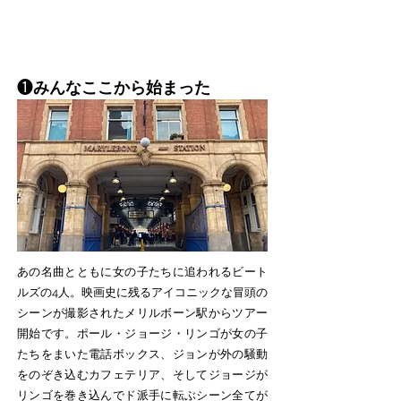
短縮コース全6箇所
​▲
を含む延長コース全8箇所
❶
みんな
ここから始まった
あの名曲とともに女の子たちに追われるビート
ルズの4人。映画史に残るアイコニックな冒頭の
シーンが撮影されたメリルボーン駅からツアー
開始です。ポール・ジョージ・リンゴが女の子
たちをまいた電話ボックス、ジョンが外の騒動
をのぞき込むカフェテリア、そしてジョージが
リンゴを巻き込んでド派手に転ぶシーン全てが